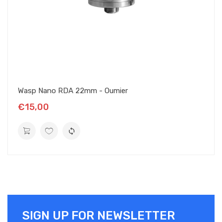
satisfaction du vapotage dès aujourd'hui !
CONTENU DE LA BOÎTE DU DRIPPER BLAZE SOLO
RDA - THC X MIKE VAPES
1 x Blaze RTA
1 x Coil Leg Trimmer
1 x Pin BF
Wasp Nano RDA 22mm - Oumier
2 x 3-Core Fused Clapton Coil (26GA x 3 + 38GA / Ni80 / ID
3.5mm, 0.2ohm)
€15,00
1 x Cotton (65mm)
1 x Pack d'accessoires (clé Allen, vis de rechange, joints de
rechange)
1 x Manuel utilisateur
1 x Carte de garantie
SIGN UP FOR NEWSLETTER