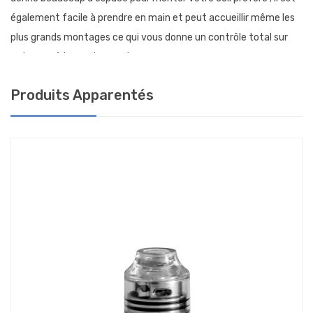
également facile à prendre en main et peut accueillir même les
plus grands montages ce qui vous donne un contrôle total sur
votre expérience de vapotage.
Vous n'avez pas à vous soucier des fuites d'e-liquide car ce
Produits Apparentés
dripper comprend une fente inclinée vers le bas qui oriente le
liquide vers le coton. Vous pourrez donc soit verser le liquide par
le haut à travers le drip tip 810, soit utiliser le pin BF fourni pour
installer le dripper sur une box bottom-feeder ( BF) et squonker
à l'infini.
Que vous soyez un vapoteur novice ou expérimenté, vous
pouvez être sûr que le Blaze Solo RDA 24mm THC x Mike Vapes
vous permettra de produire de beaux nuages de vapeur, bien
denses, et de profiter d'une saveur incroyable. C'est le choix
parfait pour les amateurs de vapotage qui apprécient les hautes
performances et le style ; faites l'expérience de la pure