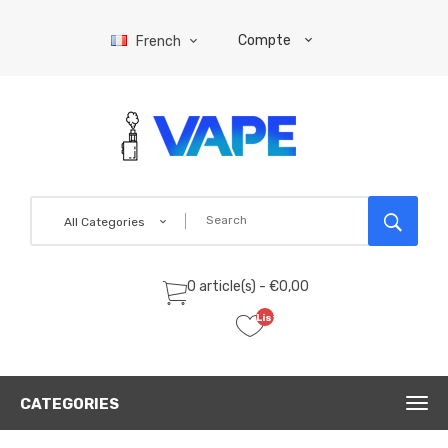
Compte
French
All Categories
0 article(s) - €0,00
Liste
de
souhaits
(0)
CATEGORIES