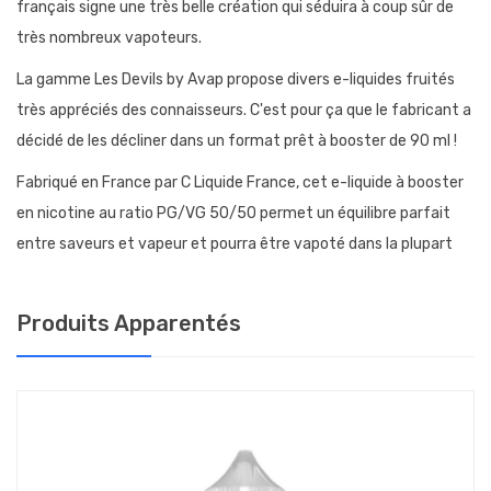
français signe une très belle création qui séduira à coup sûr de
très nombreux vapoteurs.
La gamme Les Devils by Avap propose divers e-liquides fruités
très appréciés des connaisseurs. C'est pour ça que le fabricant a
décidé de les décliner dans un format prêt à booster de 90 ml !
Fabriqué en France par C Liquide France, cet e-liquide à booster
en nicotine au ratio PG/VG 50/50 permet un équilibre parfait
entre saveurs et vapeur et pourra être vapoté dans la plupart
des cigarettes électroniques.
COMMENT BOOSTER EN NICOTINE LE BLUE DEVIL
Produits Apparentés
90 ML "PRÊT À BOOSTER" ?
Cet eliquide sans nicotine aux arômes boostés contient 90 ml
de juice dans un flacon de 120 ml vous permettant d'ajouter
jusqu'à 30 ml de boosters ou de base.
Plusieurs solutions s'offrent à vous pour booster le Blue Devil 90