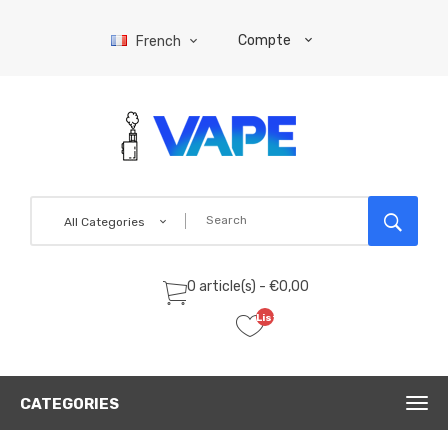
Compte
French
All Categories
0 article(s) - €0,00
Liste
de
souhaits
(0)
CATEGORIES