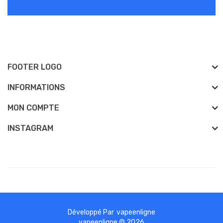
FOOTER LOGO
INFORMATIONS
MON COMPTE
INSTAGRAM
Développé Par
vapeenligne
no sites
online casino uk
78win
online casino
78win
slot gacor
78win
78 w
vapeenligne © 2026