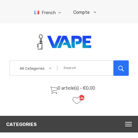
Compte
French
All Categories
0 article(s) - €0,00
Liste
de
souhaits
(0)
CATEGORIES