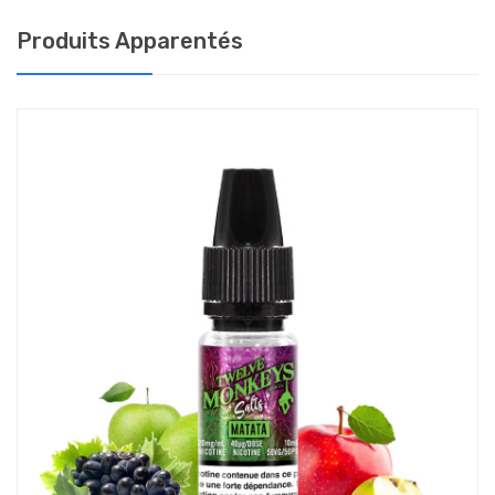
Votre dépendance à la nicotine détermine le dosage à
Produits Apparentés
utiliser pour une vape adaptée à vos besoins :
10 mg : 1 à 20 cigarettes par jour
20 mg : plus de 20 cigarettes par jour
Plus le taux de nicotine est élevé, le plus hit est important. Le
hit est la sensation de grattement dans la gorge lorsque l’on
aspire la vapeur produite par l’e-cigarette.
COMMENT CONSERVER MON ELIQUIDE TWELVE
MONKEYS SALTS ?
Afin de préserver votre e-liquide et ses saveurs, il est conseillé
de le conserver à l'abri de la lumière, dans un lieu sec à
température ambiante (+/- 20°C).
E-liquide pour cigarette électronique
Recharges d'eliquide étiquetées selon les dispositions de l'article
48 du règlement n°1272/2008