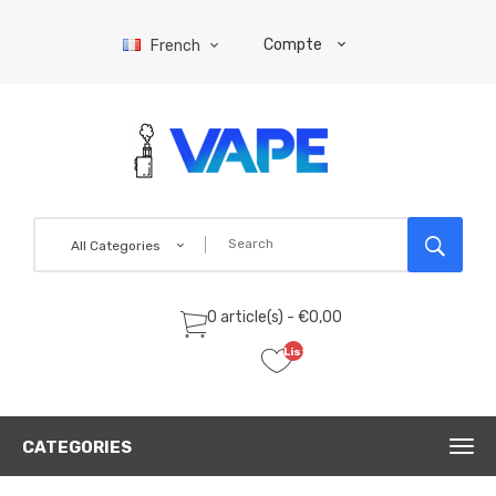
Compte
French
All Categories
0 article(s) - €0,00
Liste
de
souhaits
(0)
CATEGORIES