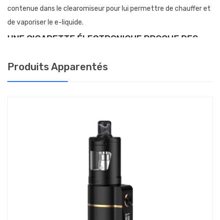
contenue dans le clearomiseur pour lui permettre de chauffer et
de vaporiser le e-liquide.
UNE CIGARETTE ÉLECTRONIQUE PROCHE DES
SENSATIONS D'UNE CIGARETTE
Cette cigarette électronique est dédiée à l'inhalation indirecte
Produits Apparentés
(MTL) pour offrir des sensations très proches du tirage d'une
cigarette. Ainsi vous ne serez pas dépaysé et vous pourrez vous
concentrer sur votre sevrage plutôt que sur la manière d’aspirer.
Le réservoir Nautlius 3, communément appelé clearomiseur, est
réputé pour son excellente restitution des saveurs et sa
simplicité d'utilisation. Il permet d'ajouter très facilement du e-
liquide dans le réservoir par le haut ce qui est très pratique au
quotidien. Il contient 4 millilitres d’e-liquide afin de vous offrir une
bonne autonomie et de vous éviter d'avoir à remplir le bol trop
souvent. Ce clearomiseur a déjà séduit de nombreux vapoteurs
adeptes d'inhalation indirecte qui ne jurent que par lui. C'est un