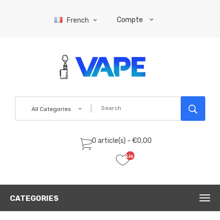
Compte
French
All Categories
0 article(s) - €0,00
Liste
de
souhaits
(0)
CATEGORIES