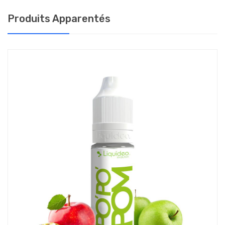
Cet e-liquide est conditionné en fiole de 10 ml avec un dosage en
Produits Apparentés
nicotine de 0, 3, 6, 10, 15 ou 18 mg/ml.
Votre dépendance à la nicotine détermine le dosage à
utiliser pour une vape adaptée à vos besoins :
0 mg : si vous ne fumez qu'occasionnellement
3 mg : très faible dépendance - moins de 5 cigarettes par jour
6 mg : faible dépendance - 5 à 10 cigarettes par jour
10 mg : forte dépendance - 10 à 15 cigarettes par jour
15 mg : forte dépendance - 15 à 20 cigarettes par jour
18 mg : très forte dépendance - plus de 20 cigarettes par jour
Plus le taux de nicotine est élevé, le plus hit est important. Le
hit est la sensation de grattement dans la gorge lorsque l’on
aspire la vapeur produite par l’e-cigarette.
COMMENT CONSERVER MON ELIQUIDE LIQUIDEO
?