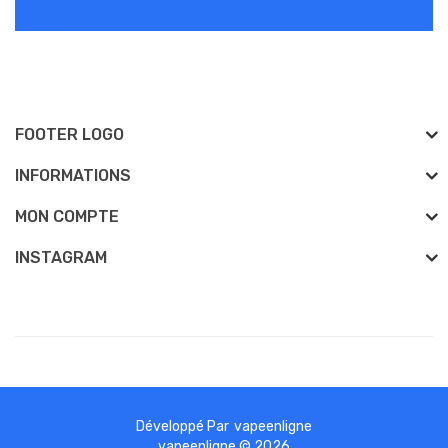
FOOTER LOGO
INFORMATIONS
MON COMPTE
INSTAGRAM
Développé Par
vapeenligne
 sites
online casino uk
78win
online casino
78win
slot gacor
78win
78 win
j
vapeenligne © 2026