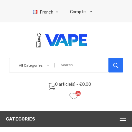
Compte
French
All Categories
0 article(s) - €0,00
Liste
de
souhaits
(0)
CATEGORIES